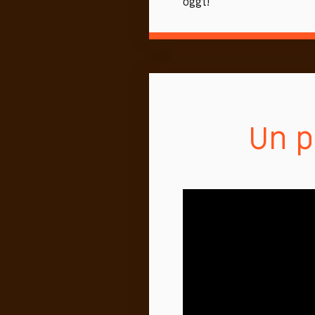
oggi!
Un p