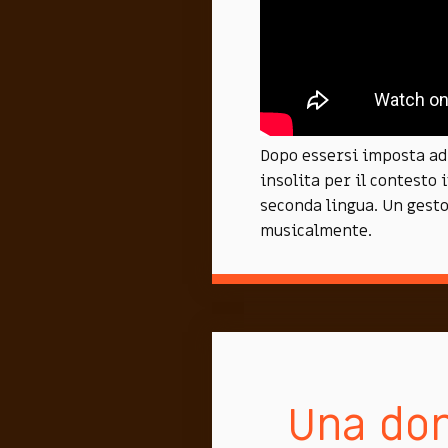
Dopo essersi imposta ad
insolita per il contesto 
seconda lingua. Un gesto
musicalmente.
Una don