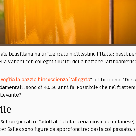
rale brasiliana ha influenzato moltissimo l'Italia: basti pe
la Vanoni con colleghi illustri della nazione latinoameri
 voglia la pazzia l'incoscienza l'allegria
" o libri come "Dona
damentali, sono di 40, 50 anni fa. Possibile che nel frattem
rilevante?
ile
 Selton (peraltro "adottati" dalla scena musicale milanese)
er Salles sono figure da approfondire: basta col passato, s