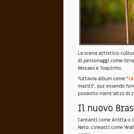
La scena artistico-cultu
di personaggi come Ornel
Moraes e Toquinho.
Tuttavia album come "
La
mariti", pur essendo fon
prodotto nient'altro di 
Il nuovo Bras
Cantanti come Anitta o i
Neto, cineasti come Walt