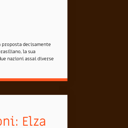
na proposta decisamente
rasiliano, la sua
due nazioni assai diverse
ni: Elza